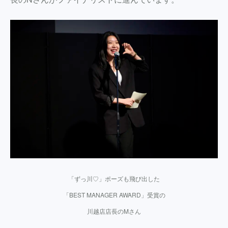
「ずっ川♡」ポーズも飛び出した
「BEST MANAGER AWARD」受賞の
川越店店長のMさん