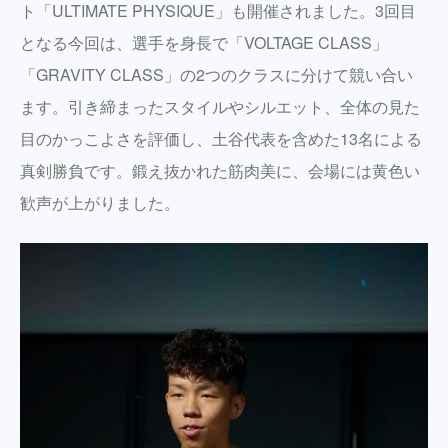
ト「ULTIMATE PHYSIQUE」も開催されました。3回目
となる今回は、選手を身長で「VOLTAGE CLASS」
「GRAVITY CLASS」の2つのクラスに分けて競い合い
ます。引き締まったスタイルやシルエット、全体の見た
目のかっこよさを評価し、土谷代表を含めた13名による
真剣勝負です。鍛え抜かれた筋肉美に、会場には黄色い
歓声が上がりました。