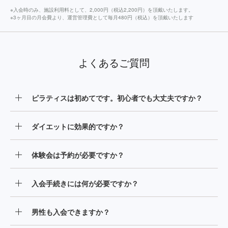
※入会時のみ、施設利用料として、2,000円（税込2,200円）を頂戴いたします。
※3ヶ月目の月会費より、運営管理費として毎月480円（税込）を頂戴いたします
よくあるご質問
ピラティスは初めてです。初心者でも大丈夫ですか？
インストラクターがお客様一人ひとりに合わせたサポート
ダイエットに効果的ですか？
を行っておりますのでご安心ください。また、マシンが身
体の動きをサポートしてくれるため、初心者の方でも無理
当スタジオでは、マシンピラティスとファンクショナルト
なく効果的に身体を動かすことができ、スピーディーにボ
体験会は予約が必要ですか？
レーニングを組み合わせた、サーキット形式のワークアウ
ディラインの変化を実感できます。
トを行い、インナーとアウター両方の筋肉を鍛えることが
当ホームページの予約フォームからご予約の上、ご来店く
できますので、ダイエットに効果的です。
入会手続きには何が必要ですか？
ださい。
運転免許証などのご本人確認書類と、毎月の月会費を引落
男性も入会できますか？
しさせていただくためのクレジットカードをお持ちくださ
い。